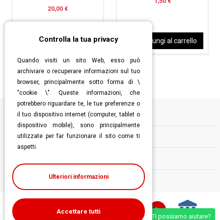
1,50 €
20,00 €
Controlla la tua privacy
Aggiungi al carrello
Aggiungi al carrello
Quando visiti un sito Web, esso può
archiviare o recuperare informazioni sul tuo
browser, principalmente sotto forma di \
"cookie \". Queste informazioni, che
potrebbero riguardare te, le tue preferenze o
il tuo dispositivo internet (computer, tablet o
Informazioni
dispositivo mobile), sono principalmente
utilizzate per far funzionare il sito come ti
Contatti
aspetti.
Follow us
Ulteriori informazioni
Accettare tutti
Ti possiamo aiutare?