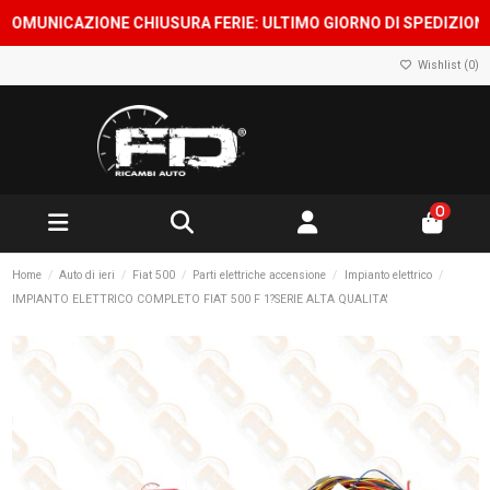
MUNICAZIONE CHIUSURA FERIE: ULTIMO GIORNO DI SPEDIZIONE 7 A
Wishlist (
0
)
0
Home
Auto di ieri
Fiat 500
Parti elettriche accensione
Impianto elettrico
IMPIANTO ELETTRICO COMPLETO FIAT 500 F 1?SERIE ALTA QUALITA'