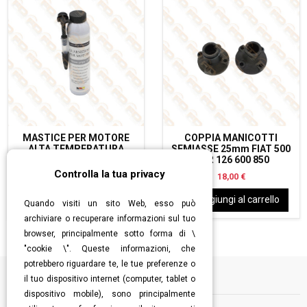
MASTICE PER MOTORE
COPPIA MANICOTTI
ALTA TEMPERATURA
SEMIASSE 25mm FIAT 500
COLORE GRIGIO 200 ML
F L R 126 600 850
Controlla la tua privacy
18,00 €
18,00 €
Aggiungi al carrello
Aggiungi al carrello
Quando visiti un sito Web, esso può
archiviare o recuperare informazioni sul tuo
browser, principalmente sotto forma di \
"cookie \". Queste informazioni, che
potrebbero riguardare te, le tue preferenze o
il tuo dispositivo internet (computer, tablet o
Informazioni
dispositivo mobile), sono principalmente