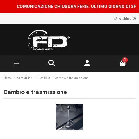
COMUNICAZIONE CHIUSURA FERIE: ULTIMO GIORNO DI SPEDIZ
Wishlist (
0
)
0
Home
Auto di ieri
Fiat 850
Cambio e trasmissione
Cambio e trasmissione