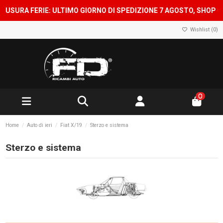
SURA FERIE: ULTIMO GIORNO DI SPEDIZIONE 7 AGOSTO, SHOP CHI
Wishlist (
0
)
0
Home
Auto di ieri
Fiat X/19
Sterzo e sistema
Sterzo e sistema