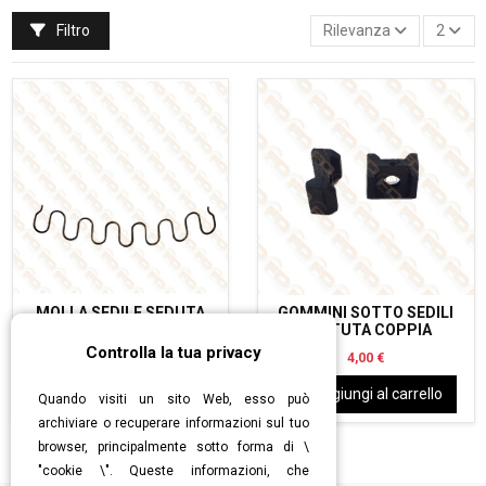
Filtro
Rilevanza
2
MOLLA SEDILE SEDUTA
GOMMINI SOTTO SEDILI
ANTERIORE FIAT 500/126
BATTUTA COPPIA
Controlla la tua privacy
2,00 €
4,00 €
Aggiungi al carrello
Aggiungi al carrello
Quando visiti un sito Web, esso può
archiviare o recuperare informazioni sul tuo
browser, principalmente sotto forma di \
"cookie \". Queste informazioni, che