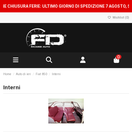
 CHIUSURA FERIE: ULTIMO GIORNO DI SPEDIZIONE 7 AGOSTO, SHOP
Wishlist (
0
)
0
Home
Auto di ieri
Fiat 850
Interni
Interni