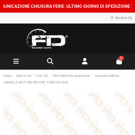
CAZIONE CHIUSURA FERIE: ULTIMO GIORNO DI SPEDIZIONE 7 AGOS
Wishlist (
0
)
0
Home
Auto di ieri
Fiat 126
Parti elettriche accensione
Impianto elettrico
CANDELE MOTORE PER FIAT 500R/126 NGK