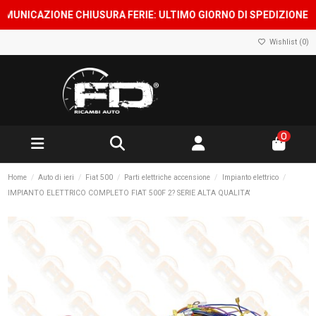
ICAZIONE CHIUSURA FERIE: ULTIMO GIORNO DI SPEDIZIONE 7 AGOS
Wishlist (
0
)
0
Home
Auto di ieri
Fiat 500
Parti elettriche accensione
Impianto elettrico
IMPIANTO ELETTRICO COMPLETO FIAT 500F 2? SERIE ALTA QUALITA'