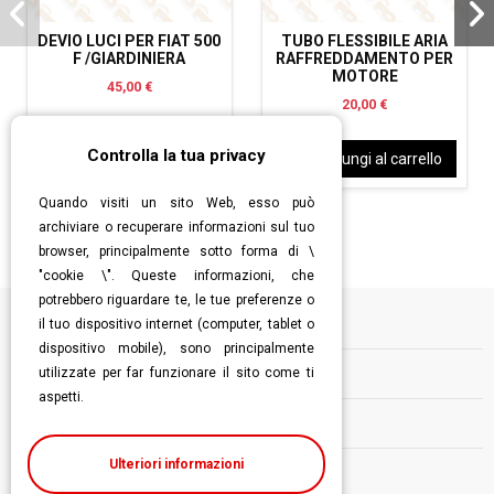
DEVIO LUCI PER FIAT 500
TUBO FLESSIBILE ARIA
F /GIARDINIERA
RAFFREDDAMENTO PER
MOTORE
45,00 €
20,00 €
Controlla la tua privacy
Aggiungi al carrello
Aggiungi al carrello
Quando visiti un sito Web, esso può
archiviare o recuperare informazioni sul tuo
browser, principalmente sotto forma di \
"cookie \". Queste informazioni, che
potrebbero riguardare te, le tue preferenze o
il tuo dispositivo internet (computer, tablet o
Informazioni
dispositivo mobile), sono principalmente
utilizzate per far funzionare il sito come ti
Contatti
aspetti.
Follow us
Ulteriori informazioni