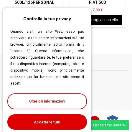
500L/126PERSONAL
FIAT 500
10,00 €
7,00 €
Controlla la tua privacy
Aggiungi al carrello
Aggiungi al carrello
Quando visiti un sito Web, esso può
archiviare o recuperare informazioni sul tuo
browser, principalmente sotto forma di \
"cookie \". Queste informazioni, che
potrebbero riguardare te, le tue preferenze o
il tuo dispositivo internet (computer, tablet o
Informazioni
dispositivo mobile), sono principalmente
utilizzate per far funzionare il sito come ti
Contatti
aspetti.
Follow us
Ulteriori informazioni
Accettare tutti
Ti possiamo aiutare?