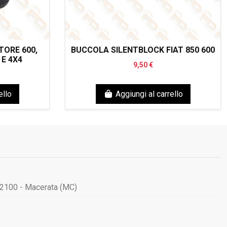
ORE 600,
BUCCOLA SILENTBLOCK FIAT 850 600
 E 4X4
9,50 €
ello
Aggiungi al carrello
62100 - Macerata (MC)