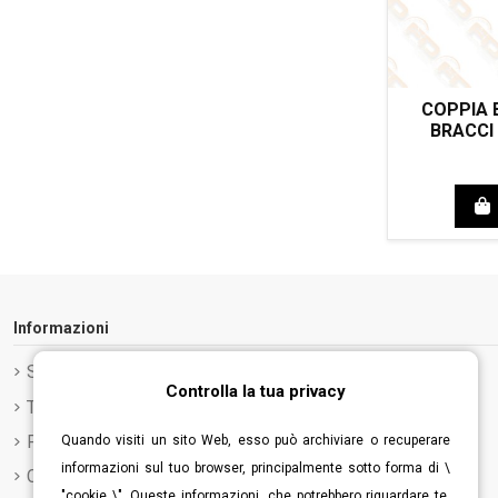
COPPIA 
BRACCI 
Informazioni
Spedizione e Consegna
Controlla la tua privacy
Termini e condizioni d'uso
Privacy Policy
Quando visiti un sito Web, esso può archiviare o recuperare
informazioni sul tuo browser, principalmente sotto forma di \
Cookie Policy
"cookie \". Queste informazioni, che potrebbero riguardare te,