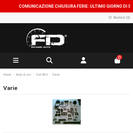
COMUNICAZIONE CHIUSURA FERIE: ULTIMO GIORNO DI SPEDI
Wishlist (
0
)
0
Home
Auto di ieri
Fiat 850
Varie
Varie