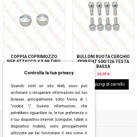
COPPIA COPRIMOZZO
BULLONI RUOTA CERCHIO
PER ATTACCO 4 X 98 TIPO
4X98 FIAT 500/126 TESTA
126
BASSA
Controlla la tua privacy
9,00 €
26,00 €
Aggiungi al carrello
Aggiungi al carrello
Quando visiti un sito Web, esso può
archiviare o recuperare informazioni sul tuo
browser, principalmente sotto forma di \
"cookie \". Queste informazioni, che
potrebbero riguardare te, le tue preferenze o
il tuo dispositivo internet (computer, tablet o
Informazioni
dispositivo mobile), sono principalmente
utilizzate per far funzionare il sito come ti
Contatti