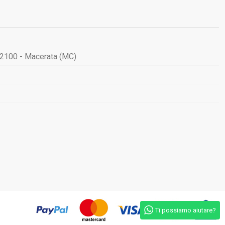
62100 - Macerata (MC)
Ti possiamo aiutare?