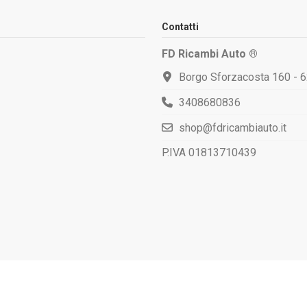
Contatti
FD Ricambi Auto ®
Borgo Sforzacosta 160 - 
3408680836
shop@fdricambiauto.it
P.IVA 01813710439