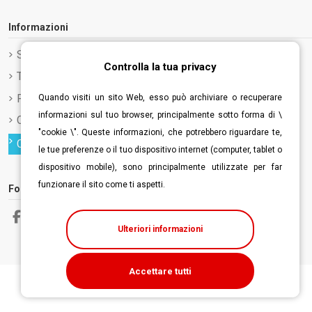
Informazioni
Spedizione e Consegna
Controlla la tua privacy
Termini e condizioni d'uso
Privacy Policy
Quando visiti un sito Web, esso può archiviare o recuperare
informazioni sul tuo browser, principalmente sotto forma di \
Cookie Policy
"cookie \". Queste informazioni, che potrebbero riguardare te,
Controlla la tua privacy
le tue preferenze o il tuo dispositivo internet (computer, tablet o
dispositivo mobile), sono principalmente utilizzate per far
funzionare il sito come ti aspetti.
Follow us
Ulteriori informazioni
Accettare tutti