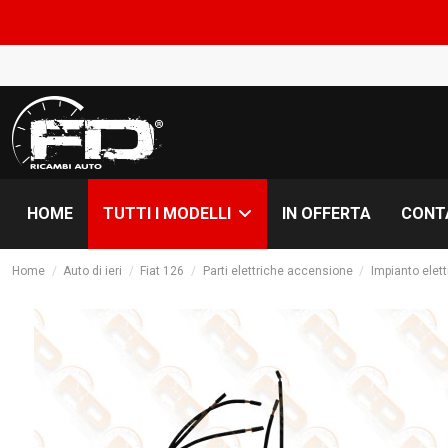
HOME
IN OFFERTA
CONT
TUTTI I MODELLI
Home
Auto di ieri
Fiat 126
Parti elettriche accensione
Impianto elett