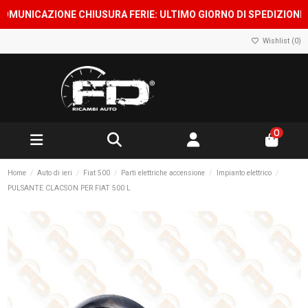
UNICAZIONE CHIUSURA FERIE: ULTIMO GIORNO DI SPEDIZIONE 7 A
Wishlist (
0
)
0
Home
Auto di ieri
Fiat 500
Parti elettriche accensione
Impianto elettrico
PULSANTE CLACSON PER FIAT 500 L