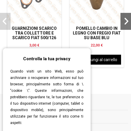
GUARNIZIONI SCARICO
POMELLO CAMBIO IN
TRA COLLETTORE E
LEGNO CON FREGIO FIAT
SCARICO FIAT 500/126
SU BASE BLU
3,00 €
22,00 €
Controlla la tua privacy
Aggiungi al carrello
Aggiungi al carrello
Quando visiti un sito Web, esso può
archiviare o recuperare informazioni sul tuo
browser, principalmente sotto forma di \
"cookie \". Queste informazioni, che
potrebbero riguardare te, le tue preferenze o
il tuo dispositivo internet (computer, tablet o
Informazioni
dispositivo mobile), sono principalmente
utilizzate per far funzionare il sito come ti
Contatti
aspetti.