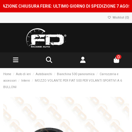
NE CHIUSURA FERIE: ULTIMO GIORNO DI SPEDIZIONE 7 AGOSTO, SH
Wishlist (
0
)
0
Home
Auto di ieri
Autobianchi
Bianchina 500 panoramica
Carrozzeria e
accessori
Interni
MOZZO VOLANTE PER FIAT 500 PER VOLANTI SPORTIVI A 6
BULLONI