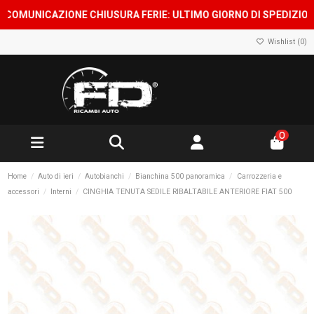
OMUNICAZIONE CHIUSURA FERIE: ULTIMO GIORNO DI SPEDIZIONE 7
Wishlist (
0
)
0
Home
Auto di ieri
Autobianchi
Bianchina 500 panoramica
Carrozzeria e
accessori
Interni
CINGHIA TENUTA SEDILE RIBALTABILE ANTERIORE FIAT 500