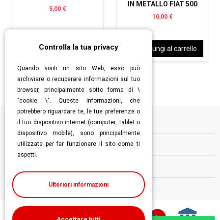
IN METALLO FIAT 500
5,00 €
10,00 €
Controlla la tua privacy
Aggiungi al carrello
Aggiungi al carrello
Quando visiti un sito Web, esso può
archiviare o recuperare informazioni sul tuo
browser, principalmente sotto forma di \
"cookie \". Queste informazioni, che
potrebbero riguardare te, le tue preferenze o
il tuo dispositivo internet (computer, tablet o
Informazioni
dispositivo mobile), sono principalmente
utilizzate per far funzionare il sito come ti
Contatti
aspetti.
Follow us
Ulteriori informazioni
Accettare tutti