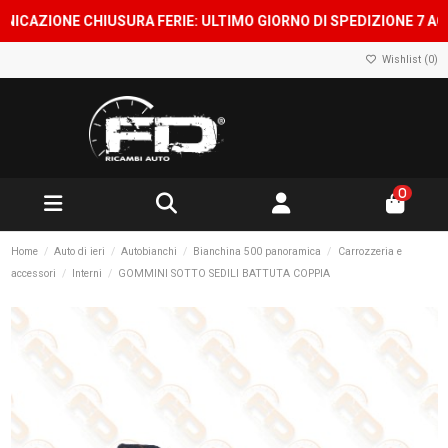
ZIONE CHIUSURA FERIE: ULTIMO GIORNO DI SPEDIZIONE 7 AGOSTO,
Wishlist (
0
)
0
Home
Auto di ieri
Autobianchi
Bianchina 500 panoramica
Carrozzeria e
accessori
Interni
GOMMINI SOTTO SEDILI BATTUTA COPPIA