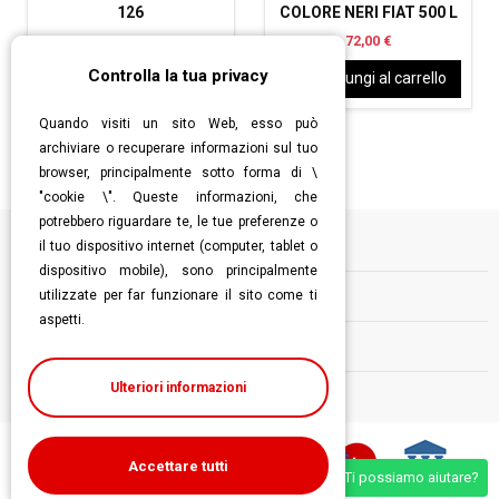
126
COLORE NERI FIAT 500 L
15,00 €
72,00 €
Controlla la tua privacy
Aggiungi al carrello
Aggiungi al carrello
Quando visiti un sito Web, esso può
archiviare o recuperare informazioni sul tuo
browser, principalmente sotto forma di \
"cookie \". Queste informazioni, che
potrebbero riguardare te, le tue preferenze o
il tuo dispositivo internet (computer, tablet o
Informazioni
dispositivo mobile), sono principalmente
utilizzate per far funzionare il sito come ti
Contatti
aspetti.
Follow us
Ulteriori informazioni
Accettare tutti
Ti possiamo aiutare?