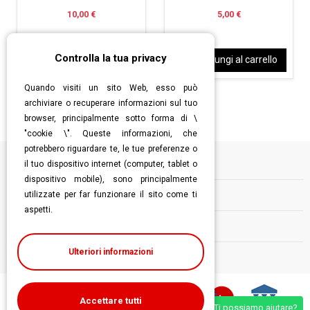
10,00 €
5,00 €
Controlla la tua privacy
Aggiungi al carrello
Aggiungi al carrello
Quando visiti un sito Web, esso può
archiviare o recuperare informazioni sul tuo
browser, principalmente sotto forma di \
"cookie \". Queste informazioni, che
potrebbero riguardare te, le tue preferenze o
il tuo dispositivo internet (computer, tablet o
Informazioni
dispositivo mobile), sono principalmente
utilizzate per far funzionare il sito come ti
Contatti
aspetti.
Follow us
Ulteriori informazioni
Accettare tutti
Ti possiamo aiutare?