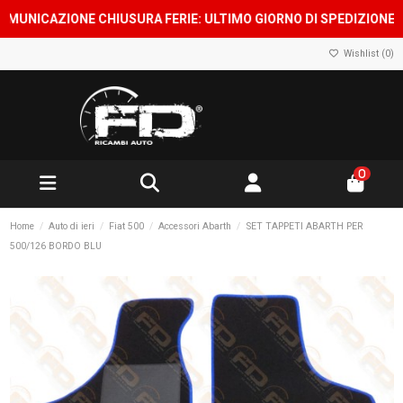
ICAZIONE CHIUSURA FERIE: ULTIMO GIORNO DI SPEDIZIONE 7 AGOS
Wishlist (
0
)
0
Home
Auto di ieri
Fiat 500
Accessori Abarth
SET TAPPETI ABARTH PER
500/126 BORDO BLU