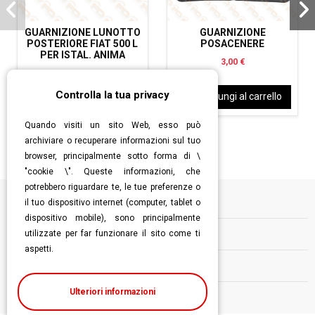
GUARNIZIONE LUNOTTO
GUARNIZIONE
POSTERIORE FIAT 500 L
POSACENERE
PER ISTAL. ANIMA
3,00 €
20,00 €
Controlla la tua privacy
Aggiungi al carrello
Aggiungi al carrello
Quando visiti un sito Web, esso può
archiviare o recuperare informazioni sul tuo
browser, principalmente sotto forma di \
"cookie \". Queste informazioni, che
potrebbero riguardare te, le tue preferenze o
il tuo dispositivo internet (computer, tablet o
Informazioni
dispositivo mobile), sono principalmente
utilizzate per far funzionare il sito come ti
Contatti
aspetti.
Follow us
Ulteriori informazioni