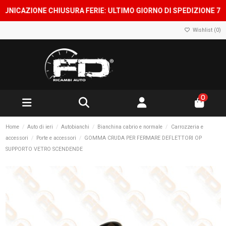
AZIONE CHIUSURA FERIE: ULTIMO GIORNO DI SPEDIZIONE 7 AGOST
Wishlist (
0
)
0
Home
Auto di ieri
Autobianchi
Bianchina cabrio e normale
Carrozzeria e
accessori
Porte e accessori
GOMMA CRUDA PER FERMARE DEFLETTORI OP
SUPPORTO VETRO SCENDENDE