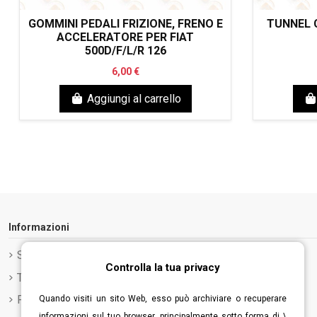
GOMMINI PEDALI FRIZIONE, FRENO E
TUNNEL C
ACCELERATORE PER FIAT
500D/F/L/R 126
6,00 €
Aggiungi al carrello
Informazioni
Spedizione e Consegna
Controlla la tua privacy
Termini e condizioni d'uso
Privacy Policy
Quando visiti un sito Web, esso può archiviare o recuperare
informazioni sul tuo browser, principalmente sotto forma di \