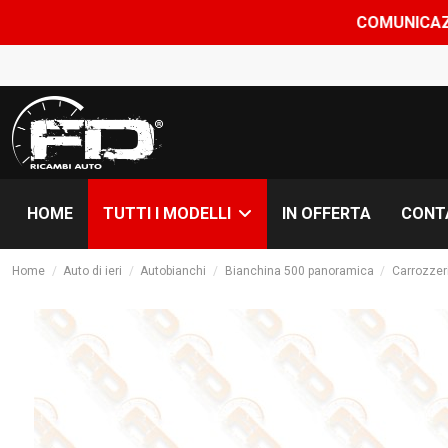
COMUNICAZIONE CHIUSURA FE
HOME
IN OFFERTA
CONT
TUTTI I MODELLI
Home
Auto di ieri
Autobianchi
Bianchina 500 panoramica
Carrozzer