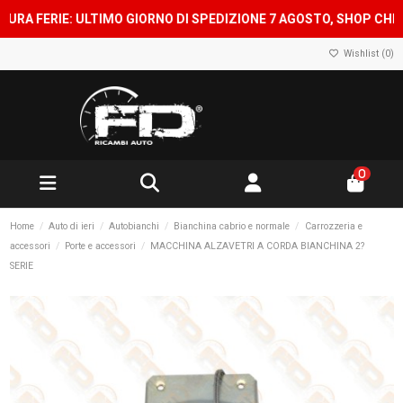
FERIE: ULTIMO GIORNO DI SPEDIZIONE 7 AGOSTO, SHOP CHIUSO D
Wishlist (
0
)
0
Home
Auto di ieri
Autobianchi
Bianchina cabrio e normale
Carrozzeria e
accessori
Porte e accessori
MACCHINA ALZAVETRI A CORDA BIANCHINA 2?
SERIE