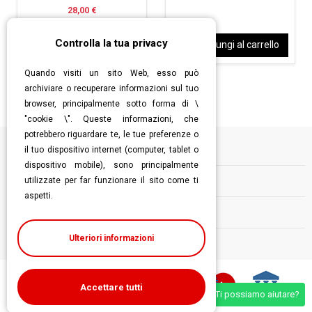
28,00 €
Controlla la tua privacy
Aggiungi al carrello
Aggiungi al carrello
Quando visiti un sito Web, esso può
archiviare o recuperare informazioni sul tuo
browser, principalmente sotto forma di \
"cookie \". Queste informazioni, che
potrebbero riguardare te, le tue preferenze o
il tuo dispositivo internet (computer, tablet o
Informazioni
dispositivo mobile), sono principalmente
utilizzate per far funzionare il sito come ti
Contatti
aspetti.
Follow us
Ulteriori informazioni
Accettare tutti
Ti possiamo aiutare?