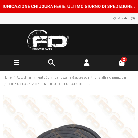
CAZIONE CHIUSURA FERIE: ULTIMO GIORNO DI SPEDIZIONE 7 AGOST
Wishlist (
0
)
0
Home
Auto di ieri
Fiat 500
Carrozzeria & accessori
Cristalli e guarnizioni
COPPIA GUARNIZIONI BATTUTA PORTA FIAT 500 F L R