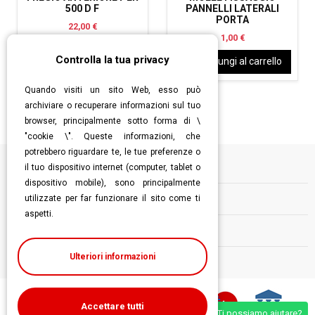
500 D F
PANNELLI LATERALI
PORTA
22,00 €
1,00 €
Controlla la tua privacy
Aggiungi al carrello
Aggiungi al carrello
Quando visiti un sito Web, esso può
archiviare o recuperare informazioni sul tuo
browser, principalmente sotto forma di \
"cookie \". Queste informazioni, che
potrebbero riguardare te, le tue preferenze o
il tuo dispositivo internet (computer, tablet o
Informazioni
dispositivo mobile), sono principalmente
utilizzate per far funzionare il sito come ti
Contatti
aspetti.
Follow us
Ulteriori informazioni
Accettare tutti
Ti possiamo aiutare?