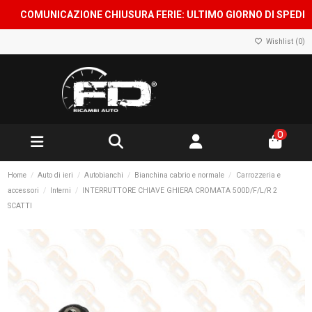
COMUNICAZIONE CHIUSURA FERIE: ULTIMO GIORNO DI SPEDIZIONE
Wishlist (
0
)
0
Home
Auto di ieri
Autobianchi
Bianchina cabrio e normale
Carrozzeria e
accessori
Interni
INTERRUTTORE CHIAVE GHIERA CROMATA 500D/F/L/R 2
SCATTI