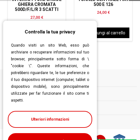
GHIERA CROMATA
500 E 126
500D/F/L/R 3 SCATTI
24,00 €
27,00 €
Controlla la tua privacy
Aggiungi al carrello
Aggiungi al carrello
Quando visiti un sito Web, esso può
archiviare o recuperare informazioni sul tuo
browser, principalmente sotto forma di \
"cookie \". Queste informazioni, che
potrebbero riguardare te, le tue preferenze o
il tuo dispositivo internet (computer, tablet o
Informazioni
dispositivo mobile), sono principalmente
utilizzate per far funzionare il sito come ti
Contatti
aspetti.
Follow us
Ulteriori informazioni