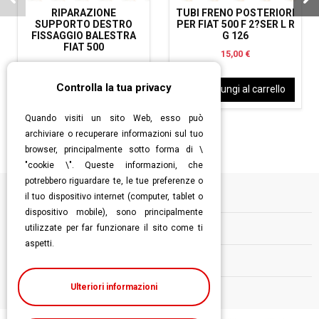
RIPARAZIONE
TUBI FRENO POSTERIORI
SUPPORTO DESTRO
PER FIAT 500 F 2?SER L R
FISSAGGIO BALESTRA
G 126
FIAT 500
15,00 €
28,00 €
Controlla la tua privacy
Aggiungi al carrello
Aggiungi al carrello
Quando visiti un sito Web, esso può
archiviare o recuperare informazioni sul tuo
browser, principalmente sotto forma di \
"cookie \". Queste informazioni, che
potrebbero riguardare te, le tue preferenze o
il tuo dispositivo internet (computer, tablet o
Informazioni
dispositivo mobile), sono principalmente
utilizzate per far funzionare il sito come ti
Contatti
aspetti.
Follow us
Ulteriori informazioni