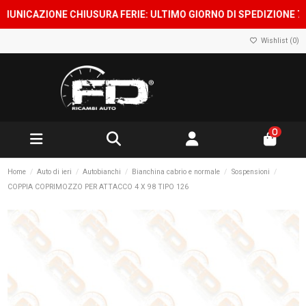
CAZIONE CHIUSURA FERIE: ULTIMO GIORNO DI SPEDIZIONE 7 AGOS
Wishlist (
0
)
0
Home
Auto di ieri
Autobianchi
Bianchina cabrio e normale
Sospensioni
COPPIA COPRIMOZZO PER ATTACCO 4 X 98 TIPO 126