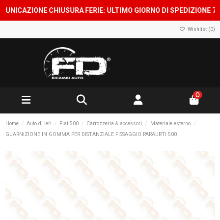
CAZIONE CHIUSURA FERIE: ULTIMO GIORNO DI SPEDIZIONE 7 AGOST
Wishlist (
0
)
0
Home
Auto di ieri
Fiat 500
Carrozzeria & accessori
Materiale esterno
GUARNIZIONE IN GOMMA PER DISTANZIALE FISSAGGIO PARAURTI 500