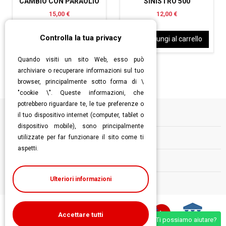
CAMBIO CON PARAOLIO
SINISTRO 500
15,00 €
12,00 €
Controlla la tua privacy
Aggiungi al carrello
Aggiungi al carrello
Quando visiti un sito Web, esso può
archiviare o recuperare informazioni sul tuo
browser, principalmente sotto forma di \
"cookie \". Queste informazioni, che
potrebbero riguardare te, le tue preferenze o
il tuo dispositivo internet (computer, tablet o
Informazioni
dispositivo mobile), sono principalmente
utilizzate per far funzionare il sito come ti
Contatti
aspetti.
Follow us
Ulteriori informazioni
Accettare tutti
Ti possiamo aiutare?