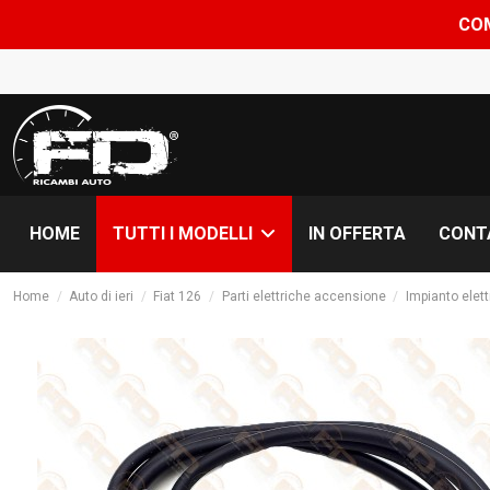
COMUNICAZIONE CHIU
HOME
IN OFFERTA
CONT
TUTTI I MODELLI
Home
Auto di ieri
Fiat 126
Parti elettriche accensione
Impianto elett