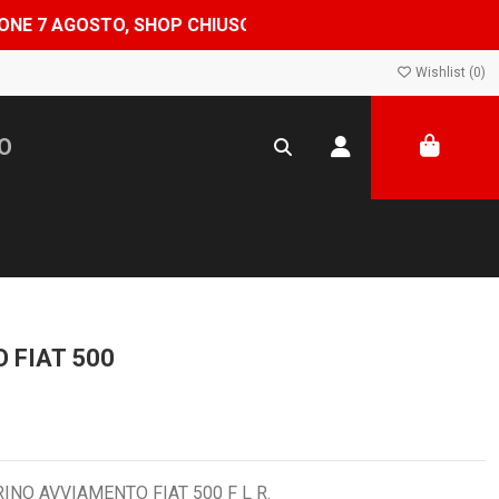
HOP CHIUSO DAL 8 AL 24 AGOSTO — ORDINI EVASI A PART
Wishlist (
0
)
 FIAT 500
INO AVVIAMENTO FIAT 500 F L R.