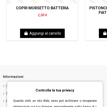
COPRI MORSETTO BATTERIA
PISTONCI
FIAT
2,00 €
Aggiungi al carrello
Informazioni
Spedizione e Consegna
Controlla la tua privacy
Termini e condizioni d'uso
Privacy Policy
Quando visiti un sito Web, esso può archiviare o recuperare
informazioni sul tuo browser, principalmente sotto forma di \