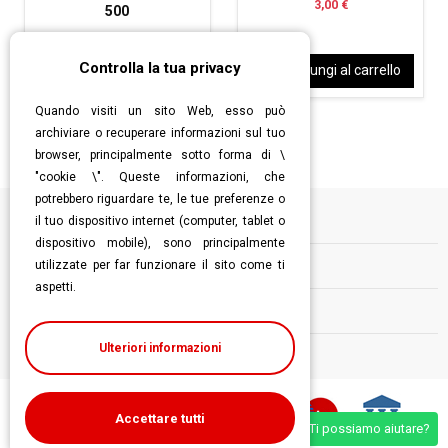
3,00 €
500
8,50 €
Controlla la tua privacy
Aggiungi al carrello
Aggiungi al carrello
Quando visiti un sito Web, esso può
archiviare o recuperare informazioni sul tuo
browser, principalmente sotto forma di \
"cookie \". Queste informazioni, che
potrebbero riguardare te, le tue preferenze o
il tuo dispositivo internet (computer, tablet o
Informazioni
dispositivo mobile), sono principalmente
utilizzate per far funzionare il sito come ti
Contatti
aspetti.
Follow us
Ulteriori informazioni
Accettare tutti
Ti possiamo aiutare?