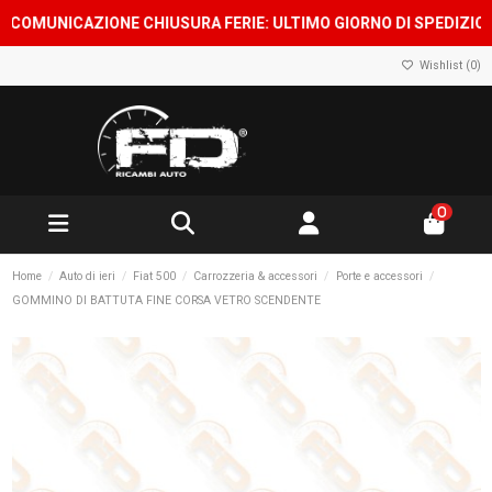
OMUNICAZIONE CHIUSURA FERIE: ULTIMO GIORNO DI SPEDIZIONE 7
Wishlist (
0
)
0
Home
Auto di ieri
Fiat 500
Carrozzeria & accessori
Porte e accessori
GOMMINO DI BATTUTA FINE CORSA VETRO SCENDENTE