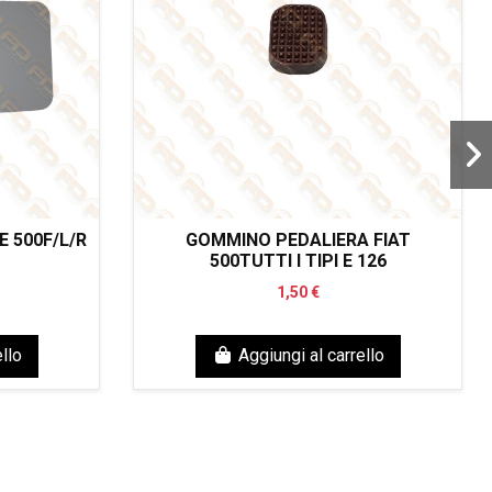
 500F/L/R
GOMMINO PEDALIERA FIAT
500TUTTI I TIPI E 126
1,50 €
llo
Aggiungi al carrello