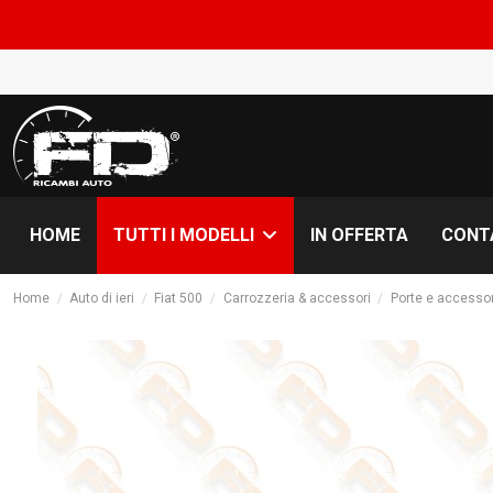
COMUNICAZIONE 
HOME
IN OFFERTA
CONT
TUTTI I MODELLI
Home
Auto di ieri
Fiat 500
Carrozzeria & accessori
Porte e accessor