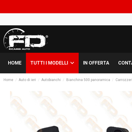
CO
HOME
IN OFFERTA
CONT
TUTTI I MODELLI
Home
Auto di ieri
Autobianchi
Bianchina 500 panoramica
Carrozzer