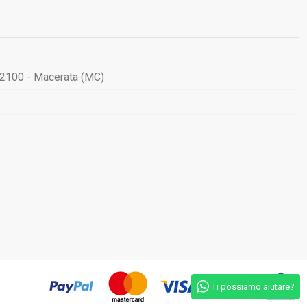
62100 - Macerata (MC)
Ti possiamo aiutare?