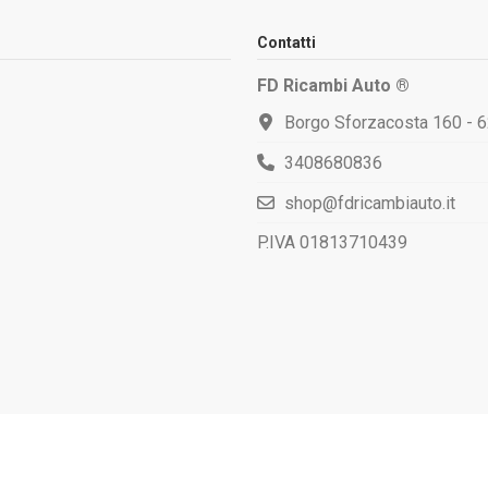
Contatti
FD Ricambi Auto ®
Borgo Sforzacosta 160 - 
3408680836
shop@fdricambiauto.it
P.IVA 01813710439