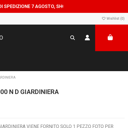
IONE 7 AGOSTO, SHOP CHIUSO DAL 8 AL 24 AGOSTO — ORDI
Wishlist (
0
)
ARDINIERA
0 N D GIARDINIERA
GIARDINIERA VIENE FORNITO SOLO 1 PEZZO FOTO PER