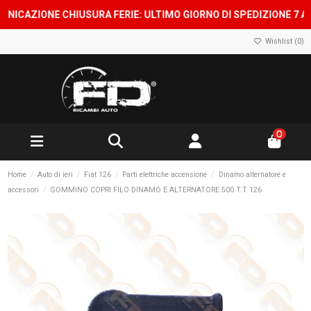
ZIONE CHIUSURA FERIE: ULTIMO GIORNO DI SPEDIZIONE 7 AGOSTO
Wishlist (
0
)
0
Home
Auto di ieri
Fiat 126
Parti elettriche accensione
Dinamo alternatore e
accessori
GOMMINO COPRI FILO DINAMO E ALTERNATORE 500 T.T 126