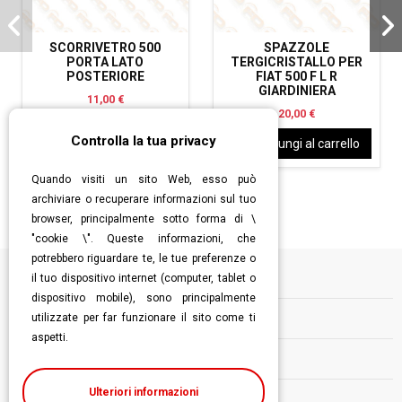
SCORRIVETRO 500
SPAZZOLE
PORTA LATO
TERGICRISTALLO PER
POSTERIORE
FIAT 500 F L R
GIARDINIERA
11,00 €
20,00 €
Controlla la tua privacy
Aggiungi al carrello
Aggiungi al carrello
Quando visiti un sito Web, esso può
archiviare o recuperare informazioni sul tuo
browser, principalmente sotto forma di \
"cookie \". Queste informazioni, che
potrebbero riguardare te, le tue preferenze o
il tuo dispositivo internet (computer, tablet o
Informazioni
dispositivo mobile), sono principalmente
utilizzate per far funzionare il sito come ti
Contatti
aspetti.
Follow us
Ulteriori informazioni