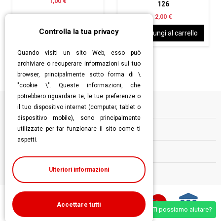
1,00 €
126
2,00 €
Controlla la tua privacy
Aggiungi al carrello
Aggiungi al carrello
Quando visiti un sito Web, esso può
archiviare o recuperare informazioni sul tuo
browser, principalmente sotto forma di \
"cookie \". Queste informazioni, che
potrebbero riguardare te, le tue preferenze o
il tuo dispositivo internet (computer, tablet o
Informazioni
dispositivo mobile), sono principalmente
utilizzate per far funzionare il sito come ti
Contatti
aspetti.
Follow us
Ulteriori informazioni
Accettare tutti
Ti possiamo aiutare?