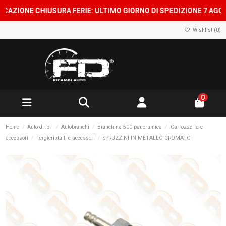
ONE CHIUSURA FERIE: ULTIMO GIORNO DI SPEDIZIONE 7 AGOSTO, 
Wishlist (
0
)
0
Home
Auto di ieri
Autobianchi
Bianchina 500 panoramica
Carrozzeria e
accessori
Tergicristalli e accessori
SPRUZZINI IN METALLO CROMATO