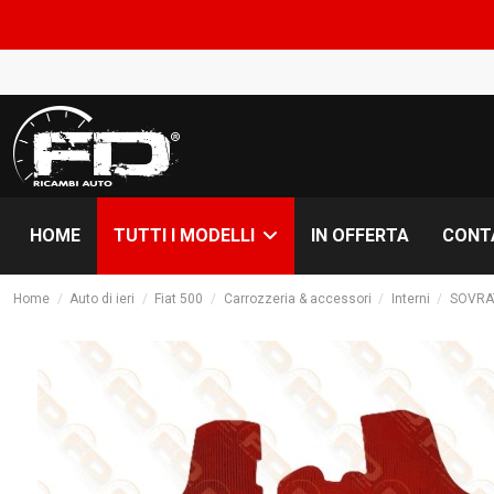
C
HOME
IN OFFERTA
CONT
TUTTI I MODELLI
Home
Auto di ieri
Fiat 500
Carrozzeria & accessori
Interni
SOVRA