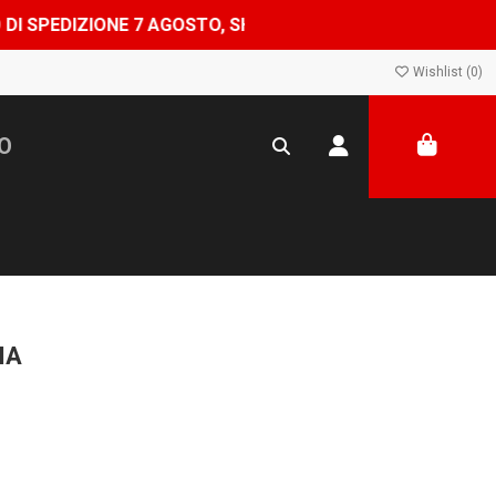
IONE 7 AGOSTO, SHOP CHIUSO DAL 8 AL 24 AGOSTO — ORD
Wishlist (
0
)
MA