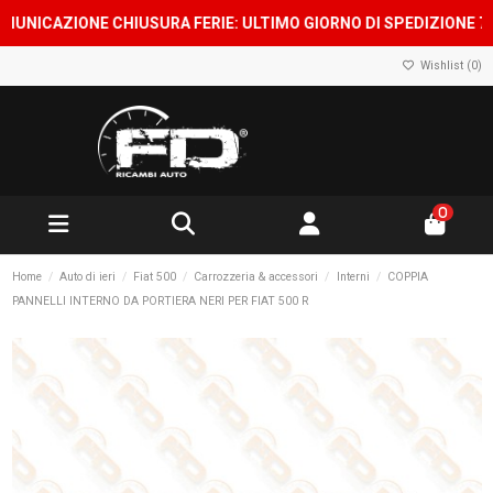
ICAZIONE CHIUSURA FERIE: ULTIMO GIORNO DI SPEDIZIONE 7 AGO
Wishlist (
0
)
0
Home
Auto di ieri
Fiat 500
Carrozzeria & accessori
Interni
COPPIA
PANNELLI INTERNO DA PORTIERA NERI PER FIAT 500 R