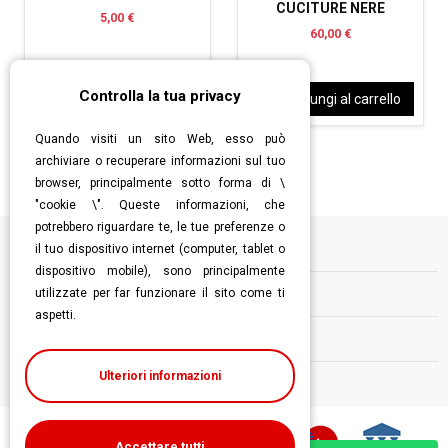
CUCITURE NERE
5,00 €
60,00 €
Controlla la tua privacy
Aggiungi al carrello
Aggiungi al carrello
Quando visiti un sito Web, esso può
archiviare o recuperare informazioni sul tuo
browser, principalmente sotto forma di \
"cookie \". Queste informazioni, che
potrebbero riguardare te, le tue preferenze o
il tuo dispositivo internet (computer, tablet o
Informazioni
dispositivo mobile), sono principalmente
utilizzate per far funzionare il sito come ti
Contatti
aspetti.
Follow us
Ulteriori informazioni
Accettare tutti