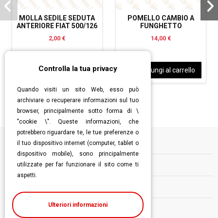
MOLLA SEDILE SEDUTA
POMELLO CAMBIO A
ANTERIORE FIAT 500/126
FUNGHETTO
2,00 €
14,00 €
Controlla la tua privacy
Aggiungi al carrello
Aggiungi al carrello
Quando visiti un sito Web, esso può
archiviare o recuperare informazioni sul tuo
browser, principalmente sotto forma di \
"cookie \". Queste informazioni, che
potrebbero riguardare te, le tue preferenze o
il tuo dispositivo internet (computer, tablet o
Informazioni
dispositivo mobile), sono principalmente
utilizzate per far funzionare il sito come ti
Contatti
aspetti.
Follow us
Ulteriori informazioni