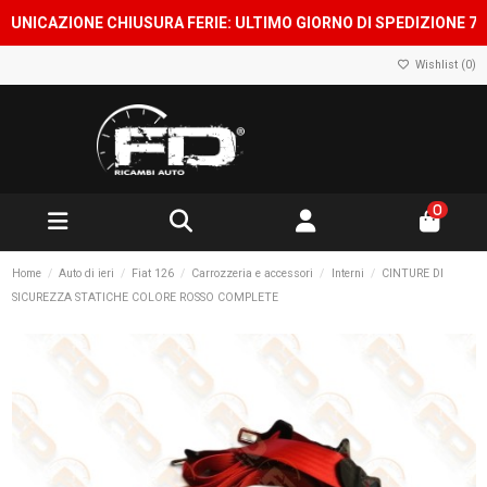
CAZIONE CHIUSURA FERIE: ULTIMO GIORNO DI SPEDIZIONE 7 AGOS
Wishlist (
0
)
0
Home
Auto di ieri
Fiat 126
Carrozzeria e accessori
Interni
CINTURE DI
SICUREZZA STATICHE COLORE ROSSO COMPLETE