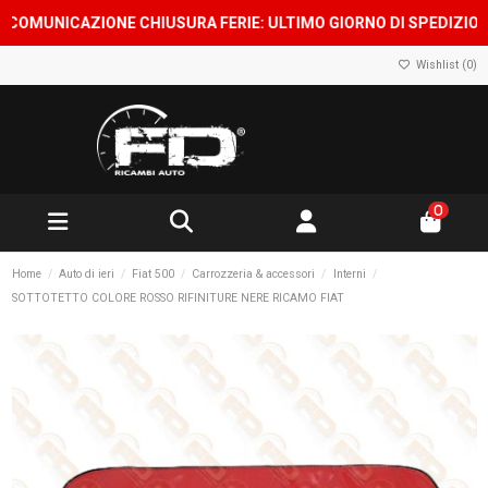
OMUNICAZIONE CHIUSURA FERIE: ULTIMO GIORNO DI SPEDIZIONE 7 
Wishlist (
0
)
0
Home
Auto di ieri
Fiat 500
Carrozzeria & accessori
Interni
SOTTOTETTO COLORE ROSSO RIFINITURE NERE RICAMO FIAT