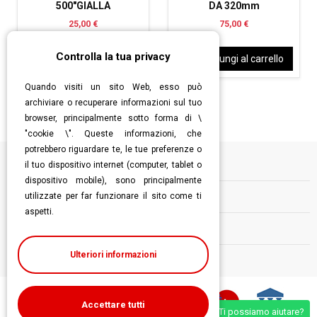
500"GIALLA
DA 320mm
25,00 €
75,00 €
Controlla la tua privacy
Aggiungi al carrello
Aggiungi al carrello
Quando visiti un sito Web, esso può
archiviare o recuperare informazioni sul tuo
browser, principalmente sotto forma di \
"cookie \". Queste informazioni, che
potrebbero riguardare te, le tue preferenze o
il tuo dispositivo internet (computer, tablet o
Informazioni
dispositivo mobile), sono principalmente
utilizzate per far funzionare il sito come ti
Contatti
aspetti.
Follow us
Ulteriori informazioni
Accettare tutti
Ti possiamo aiutare?