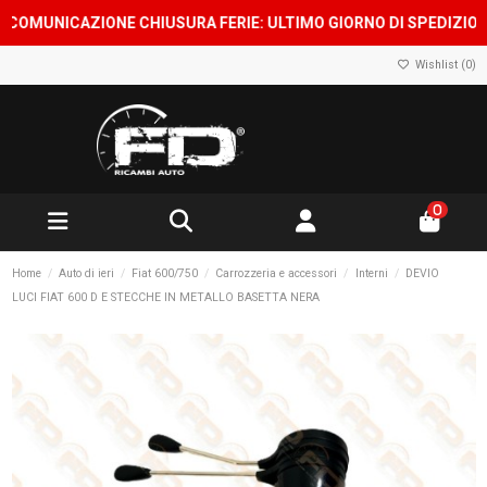
OMUNICAZIONE CHIUSURA FERIE: ULTIMO GIORNO DI SPEDIZIONE 7 
Wishlist (
0
)
0
Home
Auto di ieri
Fiat 600/750
Carrozzeria e accessori
Interni
DEVIO
LUCI FIAT 600 D E STECCHE IN METALLO BASETTA NERA