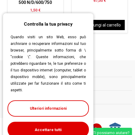
67,00 €
500 N/D/600/750
1,50 €
Controlla la tua privacy
Aggiungi al carrello
Aggiungi al carrello
Quando visiti un sito Web, esso può
archiviare o recuperare informazioni sul tuo
browser, principalmente sotto forma di \
"cookie \". Queste informazioni, che
potrebbero riguardare te, le tue preferenze o
il tuo dispositivo internet (computer, tablet o
Informazioni
dispositivo mobile), sono principalmente
utilizzate per far funzionare il sito come ti
Contatti
aspetti.
Follow us
Ulteriori informazioni
Accettare tutti
Ti possiamo aiutare?