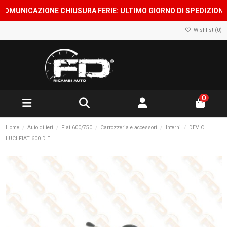
MUNICAZIONE CHIUSURA FERIE: ULTIMO GIORNO DI SPEDIZIONE 7 A
Wishlist (
0
)
0
Home
Auto di ieri
Fiat 600/750
Carrozzeria e accessori
Interni
DEVIO
LUCI FIAT 600 D E