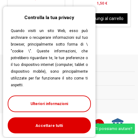
1,50 €
Controlla la tua privacy
Aggiungi al carrello
Aggiungi al carrello
Quando visiti un sito Web, esso può
archiviare o recuperare informazioni sul tuo
browser, principalmente sotto forma di \
"cookie \". Queste informazioni, che
potrebbero riguardare te, le tue preferenze o
il tuo dispositivo internet (computer, tablet o
Informazioni
dispositivo mobile), sono principalmente
utilizzate per far funzionare il sito come ti
Contatti
aspetti.
Follow us
Ulteriori informazioni
Accettare tutti
Ti possiamo aiutare?