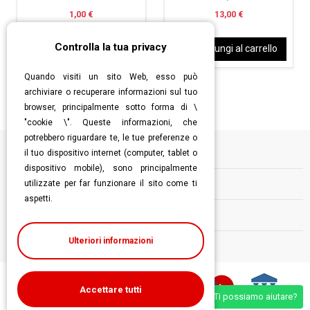
1,00 €
13,00 €
Controlla la tua privacy
Aggiungi al carrello
Aggiungi al carrello
Quando visiti un sito Web, esso può
archiviare o recuperare informazioni sul tuo
browser, principalmente sotto forma di \
"cookie \". Queste informazioni, che
potrebbero riguardare te, le tue preferenze o
il tuo dispositivo internet (computer, tablet o
Informazioni
dispositivo mobile), sono principalmente
utilizzate per far funzionare il sito come ti
Contatti
aspetti.
Follow us
Ulteriori informazioni
Accettare tutti
Ti possiamo aiutare?