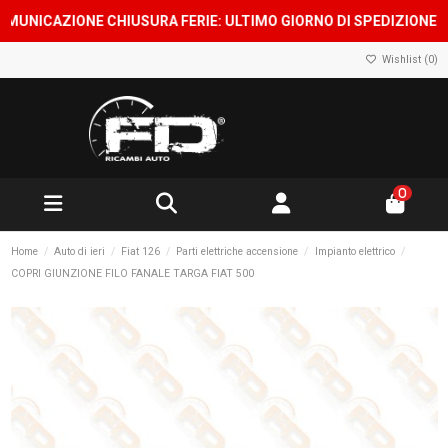
ICAZIONE CHIUSURA FERIE: ULTIMO GIORNO DI SPEDIZIONE 7 AGOS
Wishlist (
0
)
0
Home
Auto di ieri
Fiat 126
Parti elettriche accensione
Impianto elettrico
COPRI GIUNZIONE FILO FANALE TARGA FIAT 500