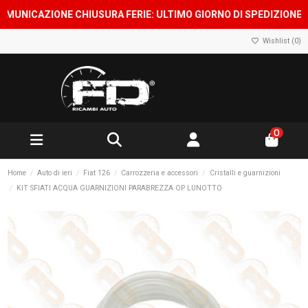
ICAZIONE CHIUSURA FERIE: ULTIMO GIORNO DI SPEDIZIONE 7 AGO
Wishlist (
0
)
0
Home
Auto di ieri
Fiat 126
Carrozzeria e accessori
Cristalli e guarnizioni
KIT SFIATI ACQUA GUARNIZIONI PARABREZZA OP LUNOTTO