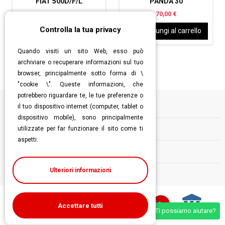
FIAT 500D/F/L
PANDA 30
8,00 €
70,00 €
Controlla la tua privacy
Aggiungi al carrello
Aggiungi al carrello
Quando visiti un sito Web, esso può
archiviare o recuperare informazioni sul tuo
browser, principalmente sotto forma di \
"cookie \". Queste informazioni, che
potrebbero riguardare te, le tue preferenze o
il tuo dispositivo internet (computer, tablet o
Informazioni
dispositivo mobile), sono principalmente
utilizzate per far funzionare il sito come ti
Contatti
aspetti.
Follow us
Ulteriori informazioni
Accettare tutti
Ti possiamo aiutare?