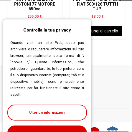
PISTONI 77 MOTORE
FIAT 500/126 TUTTI I
650cc
TUPI
255,00 €
18,00 €
Controlla la tua privacy
Aggiungi al carrello
Aggiungi al carrello
Quando visiti un sito Web, esso può
archiviare o recuperare informazioni sul tuo
browser, principalmente sotto forma di \
"cookie \". Queste informazioni, che
potrebbero riguardare te, le tue preferenze o
il tuo dispositivo internet (computer, tablet o
Informazioni
dispositivo mobile), sono principalmente
utilizzate per far funzionare il sito come ti
Contatti
aspetti.
Follow us
Ulteriori informazioni