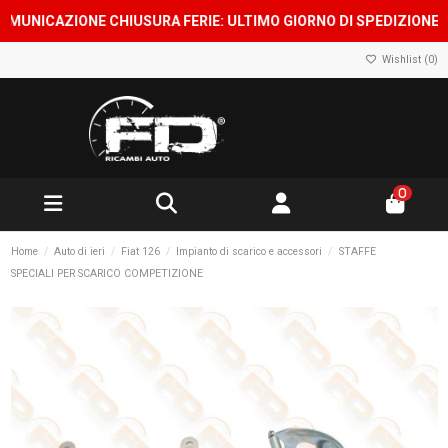
ICAZIONE CHIUSURA FERIE: ULTIMO GIORNO DI SPEDIZIONE 7 AGOS
Wishlist (
0
)
0
Home
Auto di ieri
Fiat 126
Impianto di scarico e accessori
STAFFE
SPECIALI PER SCARICO COMPETIZIONE