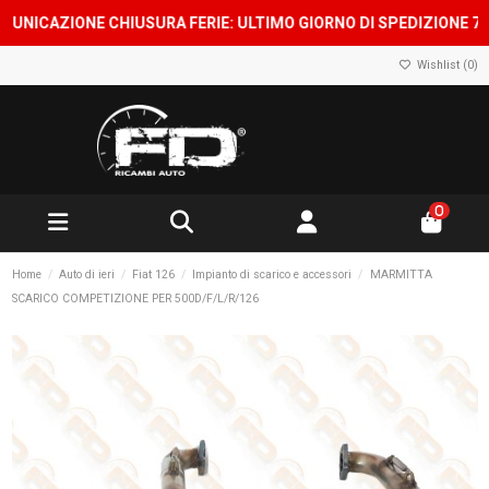
ICAZIONE CHIUSURA FERIE: ULTIMO GIORNO DI SPEDIZIONE 7 AGO
Wishlist (
0
)
0
Home
Auto di ieri
Fiat 126
Impianto di scarico e accessori
MARMITTA
SCARICO COMPETIZIONE PER 500D/F/L/R/126