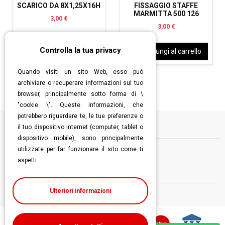
SCARICO DA 8X1,25X16H
FISSAGGIO STAFFE
MARMITTA 500 126
3,00 €
3,00 €
Controlla la tua privacy
Aggiungi al carrello
Aggiungi al carrello
Quando visiti un sito Web, esso può
archiviare o recuperare informazioni sul tuo
browser, principalmente sotto forma di \
"cookie \". Queste informazioni, che
potrebbero riguardare te, le tue preferenze o
il tuo dispositivo internet (computer, tablet o
Informazioni
dispositivo mobile), sono principalmente
utilizzate per far funzionare il sito come ti
Contatti
aspetti.
Follow us
Ulteriori informazioni