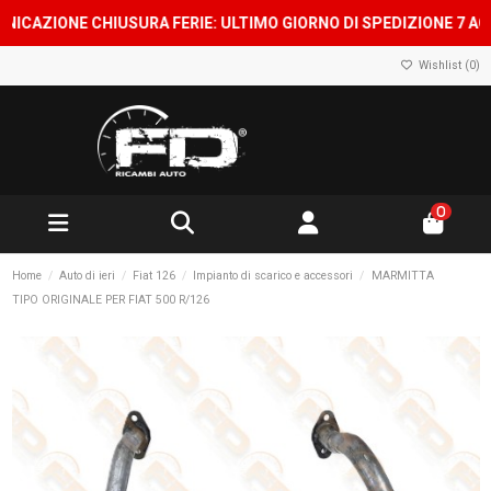
AZIONE CHIUSURA FERIE: ULTIMO GIORNO DI SPEDIZIONE 7 AGOST
Wishlist (
0
)
0
Home
Auto di ieri
Fiat 126
Impianto di scarico e accessori
MARMITTA
TIPO ORIGINALE PER FIAT 500 R/126