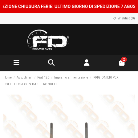
NE CHIUSURA FERIE: ULTIMO GIORNO DI SPEDIZIONE 7 AGOSTO, SH
Wishlist (
0
)
0
Home
Auto di ieri
Fiat 126
Impianto alimentazione
PRIGIONIERI PER
COLLETTORI CON DADI E RONDELLE