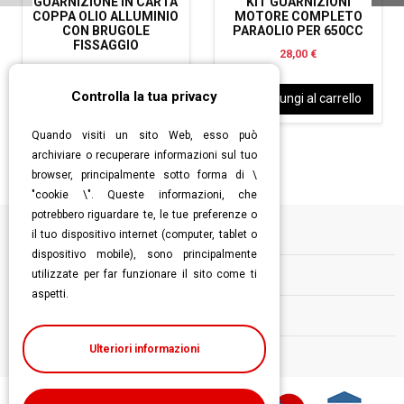
GUARNIZIONE IN CARTA
KIT GUARNIZIONI
COPPA OLIO ALLUMINIO
MOTORE COMPLETO
CON BRUGOLE
PARAOLIO PER 650CC
FISSAGGIO
28,00 €
12,00 €
Controlla la tua privacy
Aggiungi al carrello
Aggiungi al carrello
Quando visiti un sito Web, esso può
archiviare o recuperare informazioni sul tuo
browser, principalmente sotto forma di \
"cookie \". Queste informazioni, che
potrebbero riguardare te, le tue preferenze o
il tuo dispositivo internet (computer, tablet o
Informazioni
dispositivo mobile), sono principalmente
utilizzate per far funzionare il sito come ti
Contatti
aspetti.
Follow us
Ulteriori informazioni