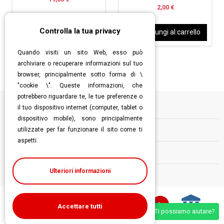
2,00 €
Controlla la tua privacy
Aggiungi al carrello
Aggiungi al carrello
Quando visiti un sito Web, esso può
archiviare o recuperare informazioni sul tuo
browser, principalmente sotto forma di \
"cookie \". Queste informazioni, che
potrebbero riguardare te, le tue preferenze o
il tuo dispositivo internet (computer, tablet o
Informazioni
dispositivo mobile), sono principalmente
utilizzate per far funzionare il sito come ti
Contatti
aspetti.
Follow us
Ulteriori informazioni
Accettare tutti
Ti possiamo aiutare?