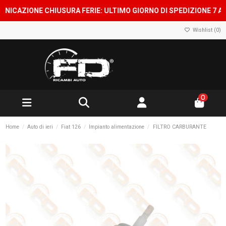
ZIONE CHIUSURA FERIE: ULTIMO GIORNO DI SPEDIZIONE 7 AGOSTO
Wishlist (
0
)
0
Home
Auto di ieri
Fiat 126
Impianto alimentazione
FILTRO CARBURANTE