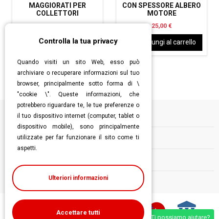
MAGGIORATI PER
CON SPESSORE ALBERO
COLLETTORI
MOTORE
15,00 €
25,00 €
Controlla la tua privacy
Aggiungi al carrello
Aggiungi al carrello
Quando visiti un sito Web, esso può
archiviare o recuperare informazioni sul tuo
browser, principalmente sotto forma di \
"cookie \". Queste informazioni, che
potrebbero riguardare te, le tue preferenze o
il tuo dispositivo internet (computer, tablet o
Informazioni
dispositivo mobile), sono principalmente
utilizzate per far funzionare il sito come ti
Contatti
aspetti.
Follow us
Ulteriori informazioni
Accettare tutti
Ti possiamo aiutare?