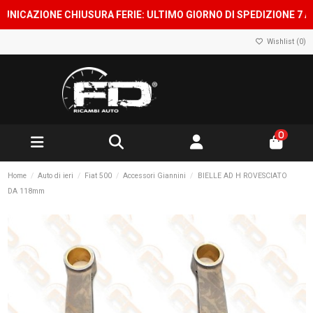
AZIONE CHIUSURA FERIE: ULTIMO GIORNO DI SPEDIZIONE 7 AGOSTO
Wishlist (
0
)
0
Home
Auto di ieri
Fiat 500
Accessori Giannini
BIELLE AD H ROVESCIATO
DA 118mm