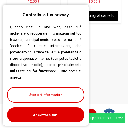
12,00 €
10,00 €
Controlla la tua privacy
Aggiungi al carrello
Aggiungi al carrello
Quando visiti un sito Web, esso può
archiviare o recuperare informazioni sul tuo
browser, principalmente sotto forma di \
"cookie \". Queste informazioni, che
potrebbero riguardare te, le tue preferenze o
il tuo dispositivo internet (computer, tablet o
Informazioni
dispositivo mobile), sono principalmente
utilizzate per far funzionare il sito come ti
Contatti
aspetti.
Follow us
Ulteriori informazioni
Accettare tutti
Ti possiamo aiutare?