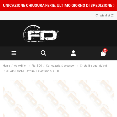
CAZIONE CHIUSURA FERIE: ULTIMO GIORNO DI SPEDIZIONE 7 AGOST
Wishlist (
0
)
0
Home
Auto di ieri
Fiat 500
Carrozzeria & accessori
Cristalli e guarnizioni
GUARNIZIONI LATERALI FIAT 500 D F L R