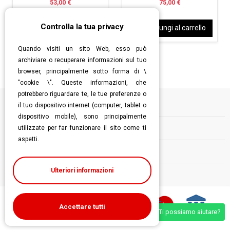
53,00 €
75,00 €
Controlla la tua privacy
Aggiungi al carrello
Aggiungi al carrello
Quando visiti un sito Web, esso può
archiviare o recuperare informazioni sul tuo
browser, principalmente sotto forma di \
"cookie \". Queste informazioni, che
potrebbero riguardare te, le tue preferenze o
il tuo dispositivo internet (computer, tablet o
Informazioni
dispositivo mobile), sono principalmente
utilizzate per far funzionare il sito come ti
Contatti
aspetti.
Follow us
Ulteriori informazioni
Accettare tutti
Ti possiamo aiutare?