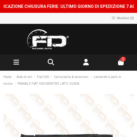
IONE CHIUSURA FERIE: ULTIMO GIORNO DI SPEDIZIONE 7 AGOSTO,
Wishlist (
0
)
0
Home
Auto di ieri
Fiat 500
Carrozzeria & accessori
Lamierati e parti in
resina
PIANALE FIAT 500 SINISTRO LATO GUIDA