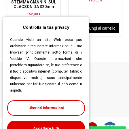
190,00 €
STEMMA GIANNINI SUL
CLACSON DA 320mm
152,00 €
Controlla la tua privacy
Aggiungi al carrello
Aggiungi al carrello
Quando visiti un sito Web, esso può
archiviare o recuperare informazioni sul tuo
browser, principalmente sotto forma di \
"cookie \". Queste informazioni, che
potrebbero riguardare te, le tue preferenze o
il tuo dispositivo internet (computer, tablet o
Informazioni
dispositivo mobile), sono principalmente
utilizzate per far funzionare il sito come ti
Contatti
aspetti.
Follow us
Ulteriori informazioni
Accettare tutti