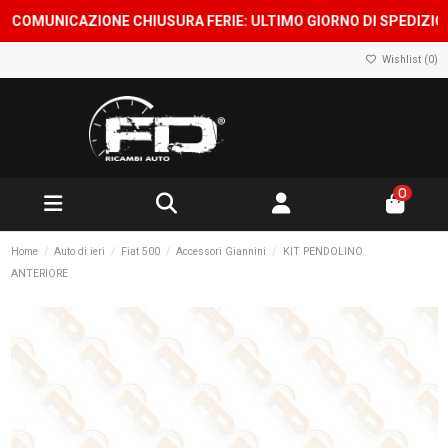
OMUNICAZIONE CHIUSURA FERIE: ULTIMO GIORNO DI SPEDIZIONE 7
Wishlist (
0
)
0
Home
Auto di ieri
Fiat 500
Accessori Giannini
KIT PENDOLINO
ANTERIORE