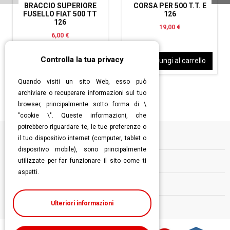
BRACCIO SUPERIORE
CORSA PER 500 T.T. E
FUSELLO FIAT 500 TT
126
126
19,00 €
6,00 €
Controlla la tua privacy
Aggiungi al carrello
Aggiungi al carrello
Quando visiti un sito Web, esso può
archiviare o recuperare informazioni sul tuo
browser, principalmente sotto forma di \
"cookie \". Queste informazioni, che
potrebbero riguardare te, le tue preferenze o
il tuo dispositivo internet (computer, tablet o
Informazioni
dispositivo mobile), sono principalmente
utilizzate per far funzionare il sito come ti
Contatti
aspetti.
Follow us
Ulteriori informazioni