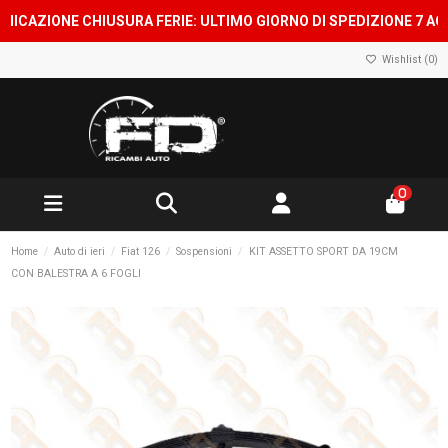
AZIONE CHIUSURA FERIE: ULTIMO GIORNO DI SPEDIZIONE 7 AGOSTO
Wishlist (
0
)
0
Home
Auto di ieri
Fiat 126
Sospensioni
KIT ASSETTO SPORT DA 19CM
CON BALESTRA A 6 FOGLI