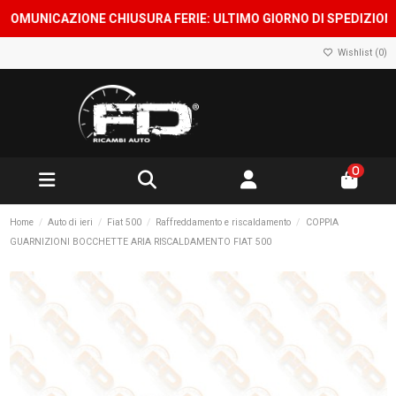
MUNICAZIONE CHIUSURA FERIE: ULTIMO GIORNO DI SPEDIZIONE 7 
Wishlist (
0
)
0
Home
Auto di ieri
Fiat 500
Raffreddamento e riscaldamento
COPPIA
GUARNIZIONI BOCCHETTE ARIA RISCALDAMENTO FIAT 500