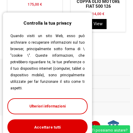
COPPA OLIO MOTORE
175,00 €
FIAT 500 126
14,00 €
Controlla la tua privacy
Aggiungi al carrello
View
Quando visiti un sito Web, esso può
archiviare o recuperare informazioni sul tuo
browser, principalmente sotto forma di \
"cookie \". Queste informazioni, che
potrebbero riguardare te, le tue preferenze o
il tuo dispositivo internet (computer, tablet o
Informazioni
dispositivo mobile), sono principalmente
utilizzate per far funzionare il sito come ti
Contatti
aspetti.
Follow us
Ulteriori informazioni
Accettare tutti
Ti possiamo aiutare?