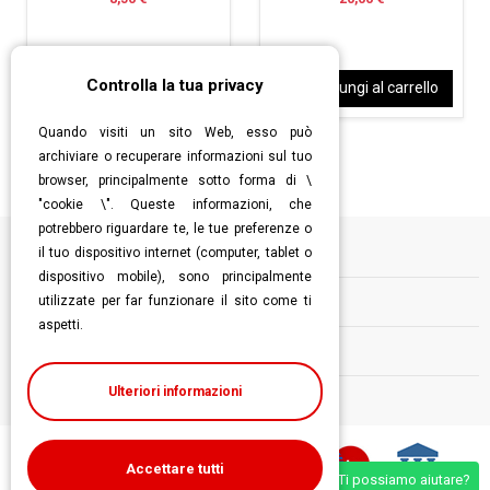
Controlla la tua privacy
Aggiungi al carrello
Aggiungi al carrello
Quando visiti un sito Web, esso può
archiviare o recuperare informazioni sul tuo
browser, principalmente sotto forma di \
"cookie \". Queste informazioni, che
potrebbero riguardare te, le tue preferenze o
il tuo dispositivo internet (computer, tablet o
Informazioni
dispositivo mobile), sono principalmente
utilizzate per far funzionare il sito come ti
Contatti
aspetti.
Follow us
Ulteriori informazioni
Accettare tutti
Ti possiamo aiutare?