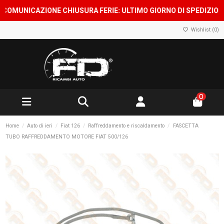
MUNICAZIONE CHIUSURA FERIE: ULTIMO GIORNO DI SPEDIZIONE 7 
Wishlist (
0
)
0
Home
Auto di ieri
Fiat 126
Raffreddamento e riscaldamento
FASCETTA
TUBO RAFFREDDAMENTO MOTORE FIAT 500/126