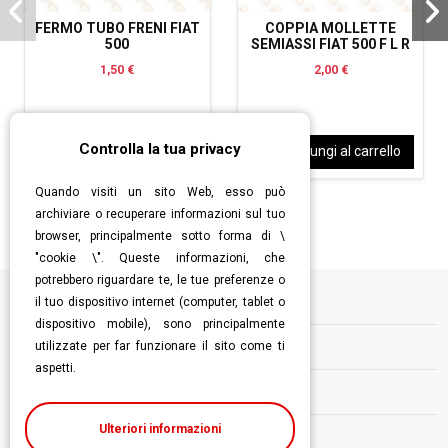
FERMO TUBO FRENI FIAT
COPPIA MOLLETTE
500
SEMIASSI FIAT 500 F L R
1,50 €
2,00 €
Controlla la tua privacy
Aggiungi al carrello
Aggiungi al carrello
Quando visiti un sito Web, esso può
archiviare o recuperare informazioni sul tuo
browser, principalmente sotto forma di \
"cookie \". Queste informazioni, che
potrebbero riguardare te, le tue preferenze o
il tuo dispositivo internet (computer, tablet o
Informazioni
dispositivo mobile), sono principalmente
utilizzate per far funzionare il sito come ti
Contatti
aspetti.
Follow us
Ulteriori informazioni