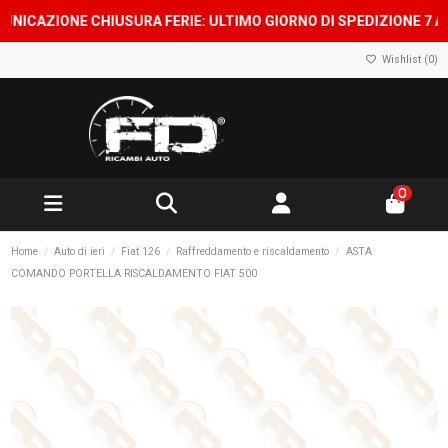
AZIONE CHIUSURA FERIE: ULTIMO GIORNO DI SPEDIZIONE 7 AGOSTO
Wishlist (
0
)
0
Home
Auto di ieri
Fiat 126
Raffreddamento e riscaldamento
ASTA
COMANDO PORTELLA RISCALDAMENTO FIAT 500