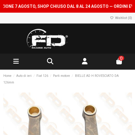
NE 7 AGOSTO, SHOP CHIUSO DAL 8 AL 24 AGOSTO — ORDINI EVASI 
Wishlist (
0
)
0
Home
Auto di ieri
Fiat 126
Parti motore
BIELLE AD H ROVESCIATO DA
126mm